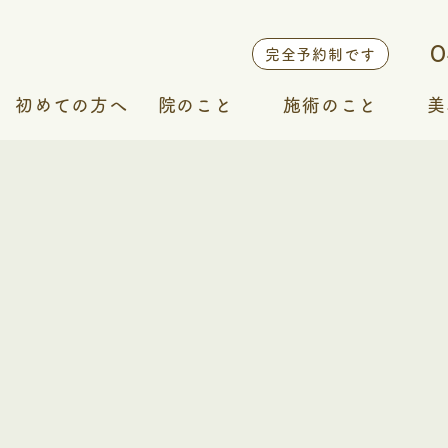
0
完全予約制です
初めての方へ
院のこと
施術のこと
美
当院の強み
施術内容
院案内
交通事故治療
スタッフ紹介
症例紹介
料金表