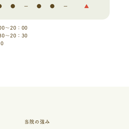
●
●
ー
●
●
ー
▲
00～20：00
30～20：30
0
当院の強み