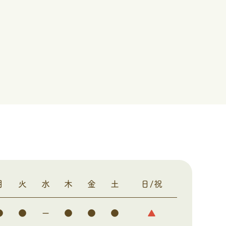
月
火
水
木
金
土
日/祝
●
●
ー
●
●
●
▲